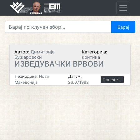
Skip
to
content
Автор:
Димитрије
Категорија:
Бужаровски
критика
ИЗВЕДУВАЧКИ ВРВОВИ
Периодика:
Нова
Датум:
Повеќе...
Македонија
26.07.1982