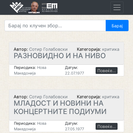
Skip
to
content
Автор:
Сотир Голабовски
Категорија:
критика
РАЗНОВИДНО И НА НИВО
Периодика:
Нова
Датум:
Повеќе...
Македонија
22.07.1977
Автор:
Сотир Голабовски
Категорија:
критика
МЛАДОСТ И НОВИНИ НА
КОНЦЕРТНИТЕ ПОДИУМИ
Периодика:
Нова
Датум:
Повеќе...
Македонија
27.05.1977