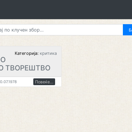
Категорија:
критика
ВО
О ТВОРЕШТВО
Повеќе...
0.07.1978