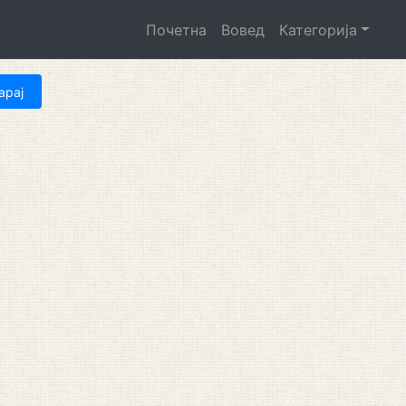
Почетна
Вовед
Категорија