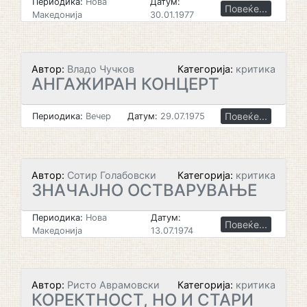
Периодика:
Нова
Датум:
Повеќе...
Македонија
30.01.1977
Автор:
Владо Чучков
Категорија:
критика
АНГАЖИРАН КОНЦЕРТ
Повеќе...
Периодика:
Вечер
Датум:
29.07.1975
Автор:
Сотир Голабовски
Категорија:
критика
ЗНАЧАЈНО ОСТВАРУВАЊЕ
Периодика:
Нова
Датум:
Повеќе...
Македонија
13.07.1974
Автор:
Ристо Аврамовски
Категорија:
критика
КОРЕКТНОСТ, НО И СТАРИ