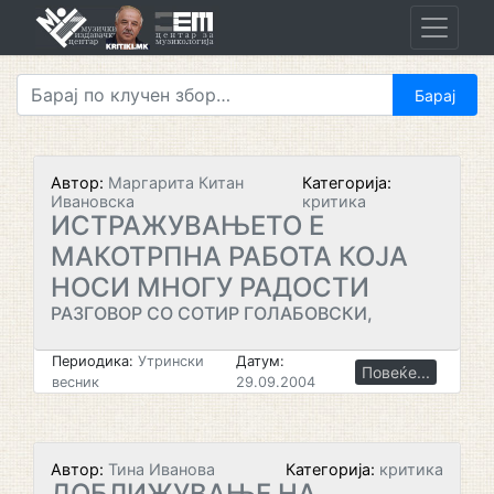
Skip
to
content
Автор:
Маргарита Китан
Категорија:
Ивановска
критика
ИСТРАЖУВАЊЕТО Е
МАКОТРПНА РАБОТА КОЈА
НОСИ МНОГУ РАДОСТИ
РАЗГОВОР СО СОТИР ГОЛАБОВСКИ,
Периодика:
Утрински
Датум:
Повеќе...
весник
29.09.2004
Автор:
Тина Иванова
Категорија:
критика
ДОБЛИЖУВАЊЕ НА