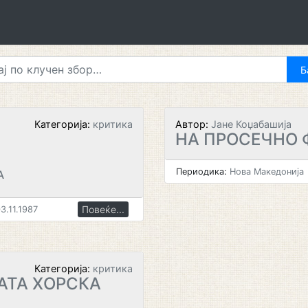
Категорија:
критика
Автор:
Јане Коџабашија
НА ПРОСЕЧНО 
Периодика:
Нова Македонија
А
Повеќе...
3.11.1987
Категорија:
критика
АТА ХОРСКА