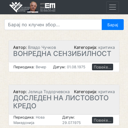
Skip
to
content
Автор:
Владо Чучков
Категорија:
критика
ВОНРЕДНА СЕНЗИБИЛНОСТ
Повеќе...
Периодика:
Вечер
Датум:
01.08.1975
Автор:
Јелица Тодорчевска
Категорија:
критика
ДОСЛЕДЕН НА ЛИСТОВОТО
КРЕДО
Периодика:
Нова
Датум:
Повеќе...
Македонија
29.07.1975