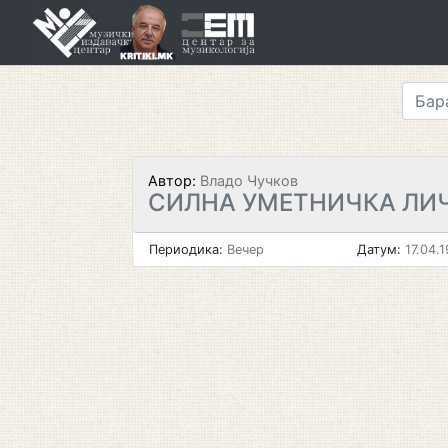
Skip
to
content
Автор:
Владо Чучков
СИЛНА УМЕТНИЧКА ЛИ
Периодика:
Вечер
Датум:
17.04.1