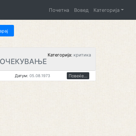
Почетна
Вовед
Категорија
Категорија:
критика
 ОЧЕКУВАЊЕ
Повеќе...
Датум:
05.08.1973