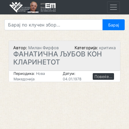
Skip
to
content
Автор:
Милан Фирфов
Категорија:
критика
ФАНАТИЧНА ЉУБОВ КОН
КЛАРИНЕТОТ
Периодика:
Нова
Датум:
Повеќе...
Македонија
04.01.1978