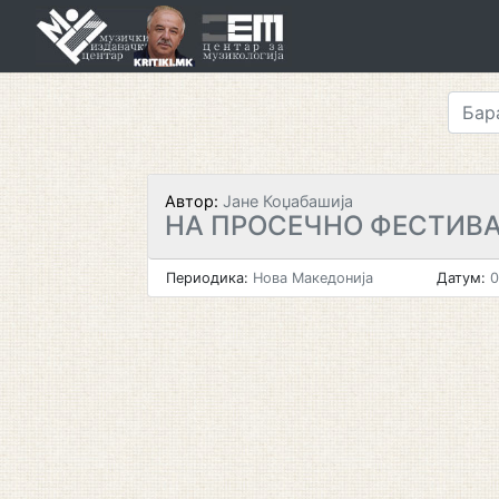
Skip
to
content
Автор:
Јане Коџабашија
НА ПРОСЕЧНО ФЕСТИВ
Периодика:
Нова Македонија
Датум:
0