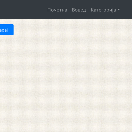
Почетна
Вовед
Категорија