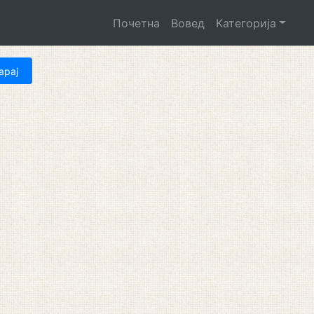
Почетна
Вовед
Категорија