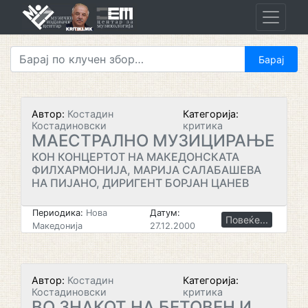
Skip
to
content
Автор:
Костадин
Категорија:
Костадиновски
критика
МАЕСТРАЛНО МУЗИЦИРАЊЕ
КОН КОНЦЕРТОТ НА МАКЕДОНСКАТА
ФИЛХАРМОНИЈА, МАРИЈА САЛАБАШЕВА
НА ПИЈАНО, ДИРИГЕНТ БОРЈАН ЦАНЕВ
Периодика:
Нова
Датум:
Повеќе...
Македонија
27.12.2000
Автор:
Костадин
Категорија:
Костадиновски
критика
ВО ЗНАКОТ НА БЕТОВЕН И