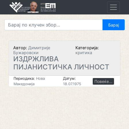
Skip
to
content
Автор:
Димитрије
Категорија:
Бужаровски
критика
ИЗДРЖЛИВА
ПИЈАНИСТИЧКА ЛИЧНОСТ
Периодика:
Нова
Датум:
Повеќе...
Македонија
18.07.1975