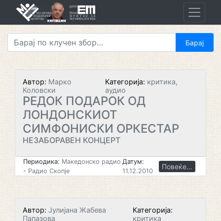
Skip
to
content
Автор:
Марко
Категорија:
критика,
Коловски
аудио
РЕДОК ПОДАРОК ОД
ЛОНДОНСКИОТ
СИМФОНИСКИ ОРКЕСТАР
НЕЗАБОРАВЕН КОНЦЕРТ
Периодика:
Македонско радио
Датум:
Повеќе...
- Радио Скопје
11.12.2010
Автор:
Јулијана Жабева
Категорија:
Папазова
критика