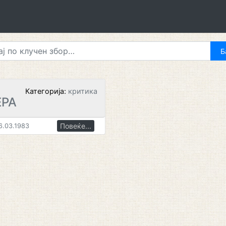
Категорија:
критика
ЕРА
Повеќе...
6.03.1983