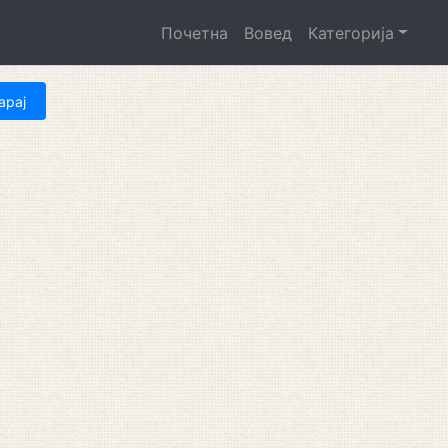
Почетна
Вовед
Категорија