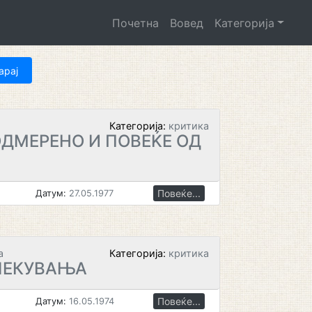
Почетна
Вовед
Категорија
Категорија:
критика
ДМЕРЕНО И ПОВЕЌЕ ОД
Повеќе...
Датум:
27.05.1977
а
Категорија:
критика
ЧЕКУВАЊА
Повеќе...
Датум:
16.05.1974