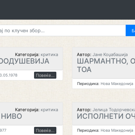
Категорија:
критика
Автор:
Јане Коџабашија
ВООДУШЕВИЈА
ШАРМАНТНО, О
ТОА
Повеќе...
3.05.1978
Периодика:
Нова Македонија
Категорија:
критика
Автор:
Јелица Тодорчевск
 НИВО
ИСПОЛНЕТИ О
Повеќе...
1977
Периодика:
Нова Македонија