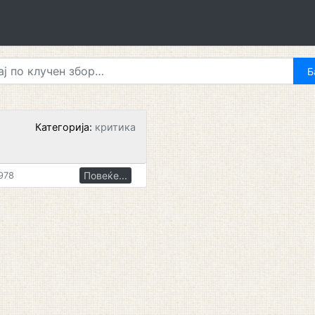
Категорија:
критика
Повеќе...
978