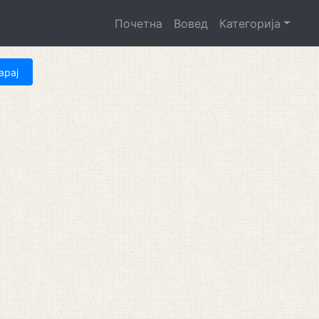
Почетна
Вовед
Категорија