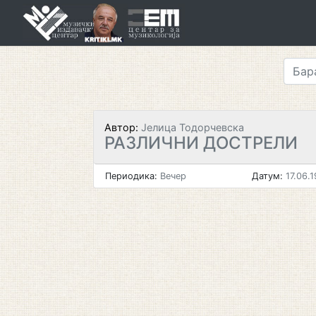
Skip
to
content
Автор:
Јелица Тодорчевска
РАЗЛИЧНИ ДОСТРЕЛИ
Периодика:
Вечер
Датум:
17.06.1