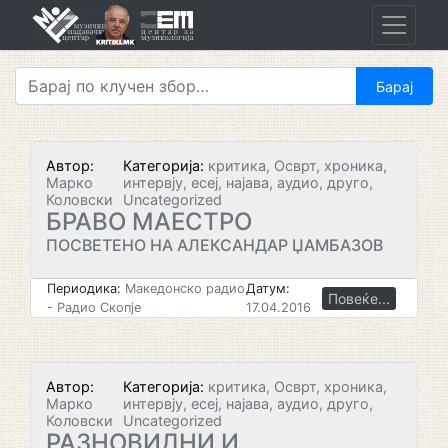
Skip
to
content
Автор:
Категорија:
критика, Осврт, хроника,
Марко
интервју, есеј, најава, аудио, друго,
Коловски
Uncategorized
БРАВО МАЕСТРО
ПОСВЕТЕНО НА АЛЕКСАНДАР ЏАМБАЗОВ
Периодика:
Македонско радио
Датум:
Повеќе...
- Радио Скопје
17.04.2016
Автор:
Категорија:
критика, Осврт, хроника,
Марко
интервју, есеј, најава, аудио, друго,
Коловски
Uncategorized
РАЗНОВИДНИ И