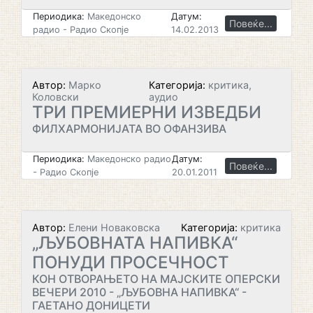
Периодика:
Македонско
Датум:
Повеќе...
радио - Радио Скопје
14.02.2013
Автор:
Марко
Категорија:
критика,
Коловски
аудио
ТРИ ПРЕМИЕРНИ ИЗВЕДБИ
ФИЛХАРМОНИЈАТА ВО ОФАНЗИВА
Периодика:
Македонско радио
Датум:
Повеќе...
- Радио Скопје
20.01.2011
Автор:
Елени Новаковска
Категорија:
критика
„ЉУБОВНАТА НАПИВКА“
ПОНУДИ ПРОСЕЧНОСТ
КОН ОТВОРАЊЕТО НА МАЈСКИТЕ ОПЕРСКИ
ВЕЧЕРИ 2010 - „ЉУБОВНА НАПИВКА“ -
ГАЕТАНО ДОНИЦЕТИ