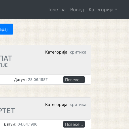
Почетна
Вовед
Категорија
Категорија:
критика
ПАТ
ПЈЕ
Повеќе...
Датум:
28.06.1987
Категорија:
критика
РТЕТ
Повеќе...
Датум:
04.04.1986