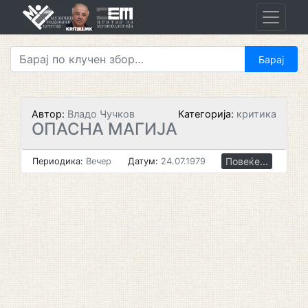
Skip
to
content
Автор:
Владо Чучков
Категорија:
критика
ОПАСНА МАГИЈА
Повеќе...
Периодика:
Вечер
Датум:
24.07.1979