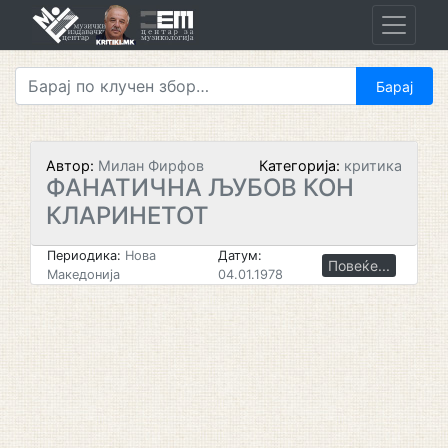
Skip
to
content
Автор:
Милан Фирфов
Категорија:
критика
ФАНАТИЧНА ЉУБОВ КОН
КЛАРИНЕТОТ
Периодика:
Нова
Датум:
Повеќе...
Македонија
04.01.1978