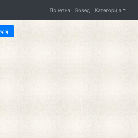
Почетна
Вовед
Категорија