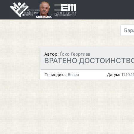
Skip
to
content
Автор:
Ѓоко Георгиев
ВРАТЕНО ДОСТОИНСТВ
Периодика:
Вечер
Датум:
11.10.1