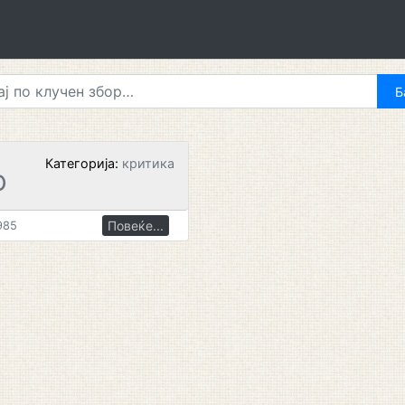
Категорија:
критика
О
Повеќе...
985