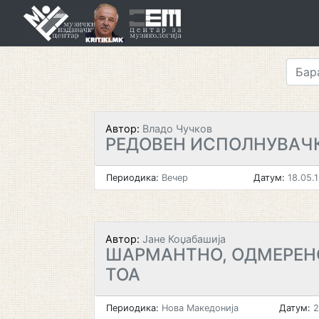
Skip
to
content
Автор:
Владо Чучков
РЕДОВЕН ИСПОЛНУВАЧ
Периодика:
Вечер
Датум:
18.05.
Автор:
Јане Коџабашија
ШАРМАНТНО, ОДМЕРЕНО
ТОА
Периодика:
Нова Македонија
Датум:
2