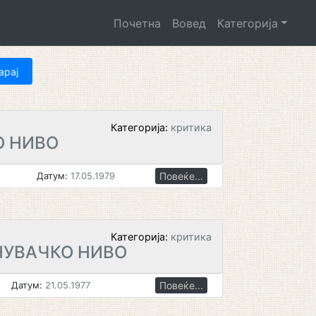
Почетна
Вовед
Категорија
Категорија:
критика
О НИВО
Повеќе...
Датум:
17.05.1979
Категорија:
критика
НУВАЧКО НИВО
Повеќе...
Датум:
21.05.1977