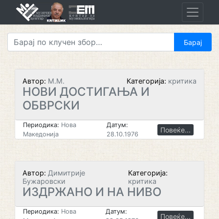
Skip
to
content
Автор:
М.М.
Категорија:
критика
НОВИ ДОСТИГАЊА И
ОБВРСКИ
Периодика:
Нова
Датум:
Повеќе...
Македонија
28.10.1976
Автор:
Димитрије
Категорија:
Бужаровски
критика
ИЗДРЖАНО И НА НИВО
Периодика:
Нова
Датум:
Повеќе...