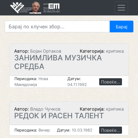
Skip
to
content
Автор:
Бојан Ортаков
Категорија:
критика
ЗАНИМЛИВА МУЗИЧКА
СРЕДБА
Периодика:
Нова
Датум:
Повеќе...
Македонија
04.11.1992
Автор:
Владо Чучков
Категорија:
критика
РЕДОК И РАСЕН ТАЛЕНТ
Повеќе...
Периодика:
Вечер
Датум:
10.03.1982