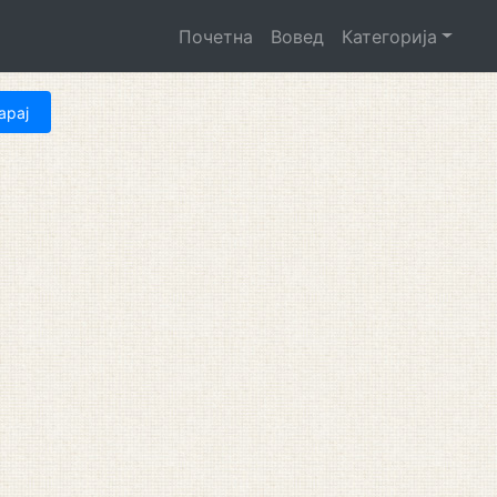
Почетна
Вовед
Категорија