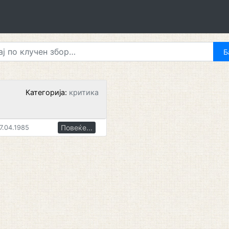
Категорија:
критика
В
Повеќе...
7.04.1985