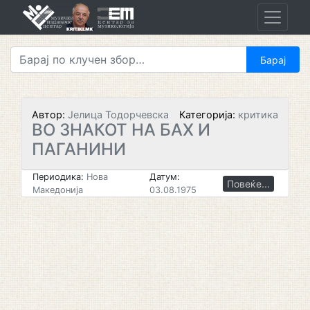
Skip
to
content
Автор:
Јелица Тодорчевска
Категорија:
критика
ВО ЗНАКОТ НА БАХ И
ПАГАНИНИ
Периодика:
Нова
Датум:
Повеќе...
Македонија
03.08.1975