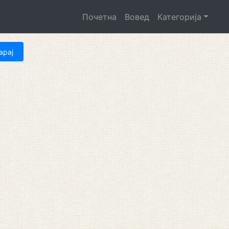
Почетна
Вовед
Категорија