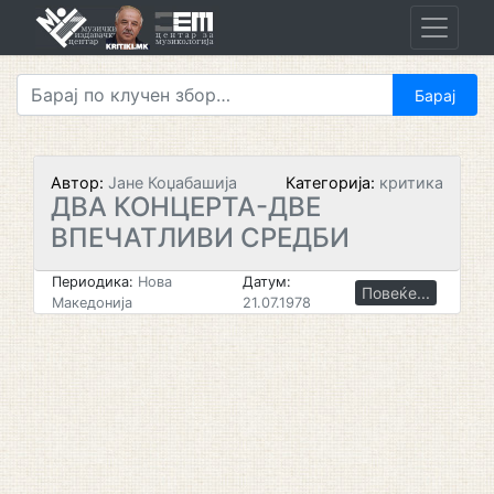
Skip
to
content
Автор:
Јане Коџабашија
Категорија:
критика
ДВА КОНЦЕРТА-ДВЕ
ВПЕЧАТЛИВИ СРЕДБИ
Периодика:
Нова
Датум:
Повеќе...
Македонија
21.07.1978