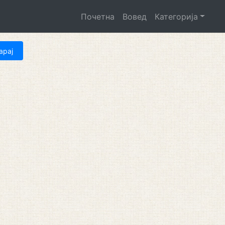
Почетна
Вовед
Категорија