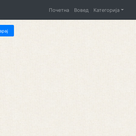
Почетна
Вовед
Категорија