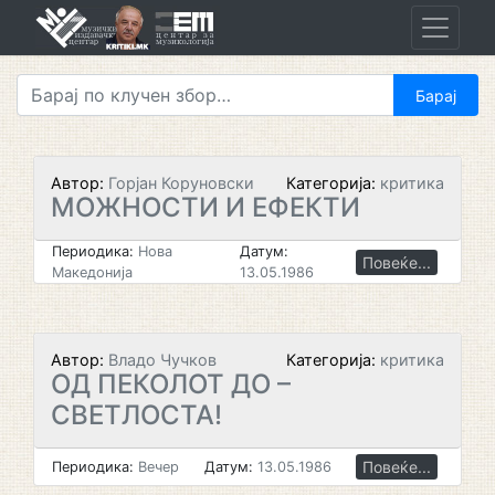
Skip
to
content
Автор:
Горјан Коруновски
Категорија:
критика
МОЖНОСТИ И ЕФЕКТИ
Периодика:
Нова
Датум:
Повеќе...
Македонија
13.05.1986
Автор:
Владо Чучков
Категорија:
критика
ОД ПЕКОЛОТ ДО –
СВЕТЛОСТА!
Повеќе...
Периодика:
Вечер
Датум:
13.05.1986