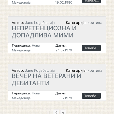
Повеќе...
Македонија
19.02.1980
Автор:
Јане Коџабашија
Категорија:
критика
НЕПРЕТЕНЦИОЗНА И
ДОПАДЛИВА МИМИ
Периодика:
Нова
Датум:
Повеќе...
Македонија
24.07.1979
Автор:
Јане Коџабашија
Категорија:
критика
ВЕЧЕР НА ВЕТЕРАНИ И
ДЕБИТАНТИ
Периодика:
Нова
Датум:
Повеќе...
Македонија
03.07.1979
1
2
»