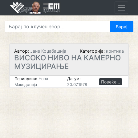
Skip
to
content
Автор:
Јане Коџабашија
Категорија:
критика
ВИСОКО НИВО НА КАМЕРНО
МУЗИЦИРАЊЕ
Периодика:
Нова
Датум:
Повеќе...
Македонија
20.07.1978