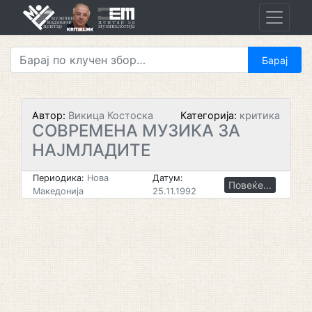
Skip
to
content
Автор:
Викица Костоска
Категорија:
критика
СОВРЕМЕНА МУЗИКА ЗА
НАЈМЛАДИТЕ
Периодика:
Нова
Датум:
Повеќе...
Македонија
25.11.1992