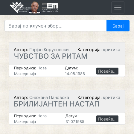
Skip
to
content
Автор:
Горјан Коруновски
Категорија:
критика
ЧУВСТВО ЗА РИТАМ
Периодика:
Нова
Датум:
Повеќе...
Македонија
14.08.1986
Автор:
Снежана Пановска
Категорија:
критика
БРИЛИЈАНТЕН НАСТАП
Периодика:
Нова
Датум:
Повеќе...
Македонија
31.07.1985