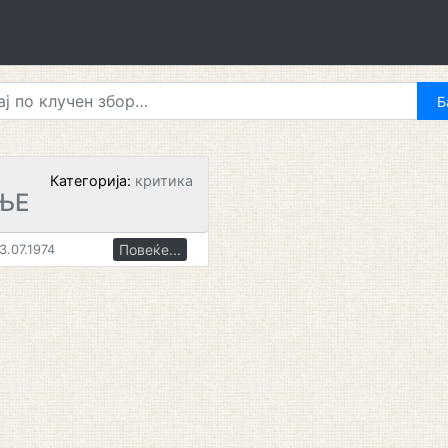
Категорија:
критика
ЊЕ
Повеќе...
3.07.1974