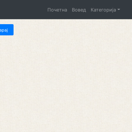
Почетна
Вовед
Категорија