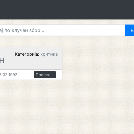
Категорија:
критика
Н
Повеќе...
3.02.1992