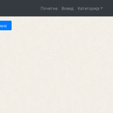
Почетна
Вовед
Категорија