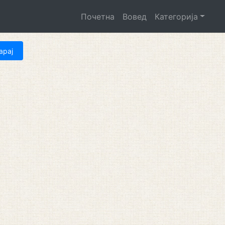
Почетна
Вовед
Категорија