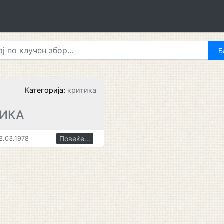
Категорија:
критика
ЗИКА
Повеќе...
3.03.1978