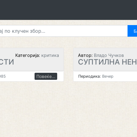
Категорија:
критика
Автор:
Владо Чучков
СТИ
СУПТИЛНА НЕ
Повеќе...
985
Периодика:
Вечер