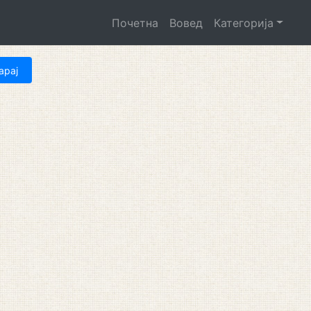
Почетна
Вовед
Категорија