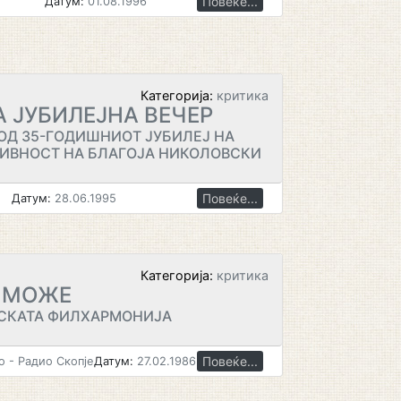
Повеќе...
Датум:
01.08.1996
Категорија:
критика
 ЈУБИЛЕЈНА ВЕЧЕР
ОД 35-ГОДИШНИОТ ЈУБИЛЕЈ НА
ИВНОСТ НА БЛАГОЈА НИКОЛОВСКИ
Повеќе...
Датум:
28.06.1995
Категорија:
критика
Е МОЖЕ
СКАТА ФИЛХАРМОНИЈА
Повеќе...
 - Радио Скопје
Датум:
27.02.1986