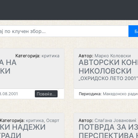
Категорија:
критика
Автор:
Марко Коловски
А НА
АВТОРСКИ КОН
СКИ
НИКОЛОВСКИ
„ОХРИДСКО ЛЕТО 2001“
Повеќе...
8.08.2001
Периодика:
Македонско радио
Категорија:
критика, Осврт
Автор:
Слаѓана Јовановиќ
КИ НАДЕЖИ
ПОТВРДА ЗА И
ГРАДИ
ПЕРСПЕКТИВА 