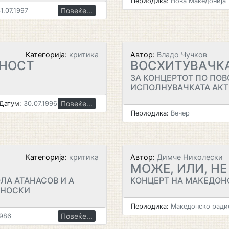
Периодика:
Нова Македонија
Повеќе...
1.07.1997
Категорија:
критика
Автор:
Владо Чучков
ЗНОСТ
ВОСХИТУВАЧКА
ЗА КОНЦЕРТОТ ПО ПОВ
ИСПОЛНУВАЧКАТА АКТ
Повеќе...
Датум:
30.07.1996
Периодика:
Вечер
Категорија:
критика
Автор:
Димче Николески
МОЖЕ, ИЛИ, Н
ЛА АТАНАСОВ И А
КОНЦЕРТ НА МАКЕДОН
АНОСКИ
Периодика:
Македонско радио
Повеќе...
1986