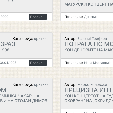
И
МАТУРСКИ КОНЦЕРТ Н
Повеќе...
.2000
Периодика:
Дневник
Категорија:
критика
Автор:
Евгениј Трифков
ИЗРАЗ
ПОТРАГА ПО М
1998
КОН ДЕНОВИТЕ НА МА
Повеќе...
8.04.1998
Периодика:
Нова Македонија
Категорија:
критика
Автор:
Марко Коловски
ОМ
ПРЕЦИЗНА ИНТ
АСМИНКА ЧАКАР, НА
КОН КОНЦЕРТОТ НА Г
В И НА СТОЈАН ДИМОВ
СКОВРАН“ НА „ОХРИДС