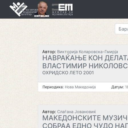
Skip
to
content
Автор:
Викторија Коларовска-Гмирја
НАВРАЌАЊЕ КОН ДЕЛАТ
ВЛАСТИМИР НИКОЛОВ
ОХРИДСКО ЛЕТО 2001
Периодика:
Нова Македонија
Датум:
1
Автор:
Слаѓана Јовановиќ
МАКЕДОНСКИТЕ МУЗИЧ
СОБРАА ЕДНО ЧУДО НА