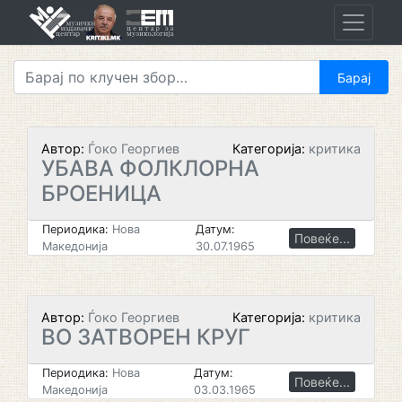
Skip
to
content
Автор:
Ѓоко Георгиев
Категорија:
критика
УБАВА ФОЛКЛОРНА
БРОЕНИЦА
Периодика:
Нова
Датум:
Повеќе...
Македонија
30.07.1965
Автор:
Ѓоко Георгиев
Категорија:
критика
ВО ЗАТВОРЕН КРУГ
Периодика:
Нова
Датум:
Повеќе...
Македонија
03.03.1965