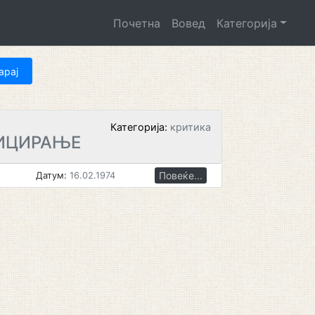
Почетна
Вовед
Категорија
Категорија:
критика
ИЦИРАЊЕ
Повеќе...
Датум:
16.02.1974