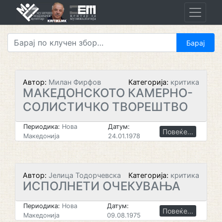
Skip
to
content
Автор:
Милан Фирфов
Категорија:
критика
МАКЕДОНСКОТО КАМЕРНО-
СОЛИСТИЧКО ТВОРЕШТВО
Периодика:
Нова
Датум:
Повеќе...
Македонија
24.01.1978
Автор:
Јелица Тодорчевска
Категорија:
критика
ИСПОЛНЕТИ ОЧЕКУВАЊА
Периодика:
Нова
Датум:
Повеќе...
Македонија
09.08.1975