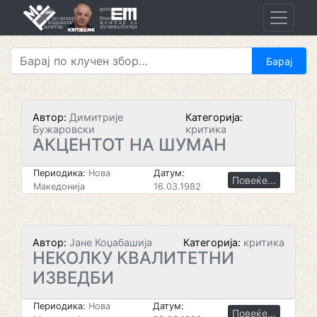
Skip
to
content
Автор:
Димитрије
Категорија:
Бужаровски
критика
АКЦЕНТОТ НА ШУМАН
Периодика:
Нова
Датум:
Повеќе...
Македонија
16.03.1982
Автор:
Јане Коџабашија
Категорија:
критика
НЕКОЛКУ КВАЛИТЕТНИ
ИЗВЕДБИ
Периодика:
Нова
Датум:
Повеќе...