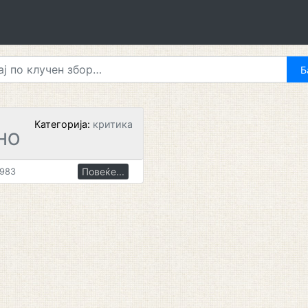
Категорија:
критика
НО
Повеќе...
1983