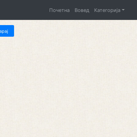
Почетна
Вовед
Категорија