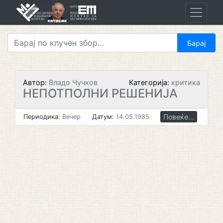
Skip
to
content
Автор:
Владо Чучков
Категорија:
критика
НЕПОТПОЛНИ РЕШЕНИЈА
Повеќе...
Периодика:
Вечер
Датум:
14.05.1985