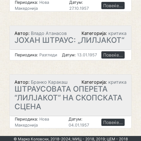
Периодика:
Нова
Датум:
Повеќе...
Македонија
27.10.1957
Автор:
Владо Атанасов
Категорија:
критика
ЈОХАН ШТРАУС: „ЛИЛЈАКОТ“
Повеќе...
Периодика:
Разгледи
Датум:
13.01.1957
Автор:
Бранко Каракаш
Категорија:
критика
ШТРАУСОВАТА ОПЕРЕТА
“ЛИЛЈАКОТ” НА СКОПСКАТА
СЦЕНА
Периодика:
Нова
Датум:
Повеќе...
Македонија
04.01.1957
© Марко Коловски, 2018-2024; МИЦ - 2018, 2019; ЦЕМ - 2018