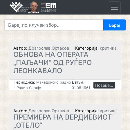
Skip
to
content
Автор:
Драгослав Ортаков
Категорија:
критика
ОБНОВА HA ОПЕРАТА
„ПАЉАЧИ“ ОД РУЃЕРО
ЛЕОНКАВАЛО
Периодика:
Македонско радио
Датум:
Повеќе...
- Радио Скопје
01.05.1961
Автор:
Драгослав Ортаков
Категорија:
критика
ПРЕМИЕРА НА ВЕРДИЕВИОТ
„ОТЕЛО“