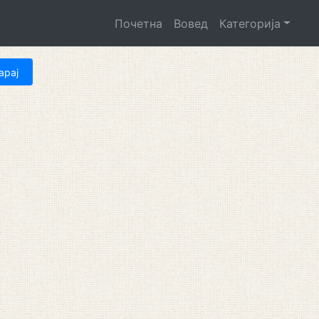
Почетна
Вовед
Категорија