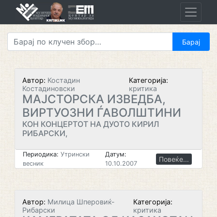
Skip
to
content
Автор:
Костадин
Категорија:
Костадиновски
критика
МАЈСТОРСКА ИЗВЕДБА,
ВИРТУОЗНИ ЃАВОЛШТИНИ
КОН КОНЦЕРТОТ НА ДУОТО КИРИЛ
РИБАРСКИ,
Периодика:
Утрински
Датум:
Повеќе...
весник
10.10.2007
Автор:
Милица Шперовиќ-
Категорија:
Рибарски
критика